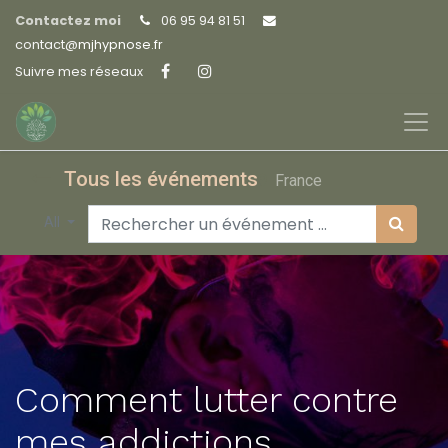
Contactez moi
06 95 94 81 51
contact@
mjhypnose.fr
Suivre mes réseaux
Tous les événements
France
All
Comment lutter contre
mes addictions