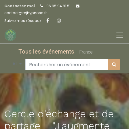
Contactez moi
06 95 94 81 51
contact@
mjhypnose.fr
Suivre mes réseaux
Tous les événements
France
All
Cercle d'échange et de
partage _ "J'augmente