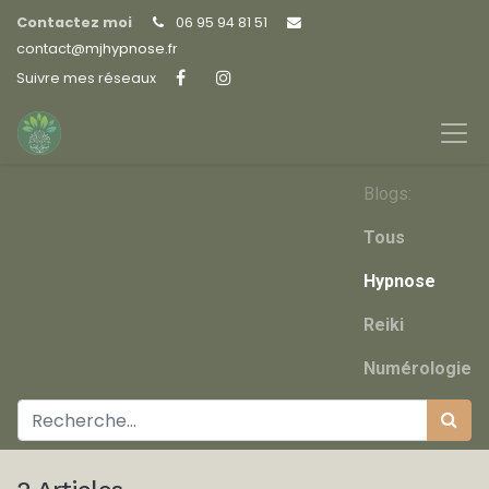
Contactez moi
06 95 94 81 51
contact@
mjhypnose.fr
Suivre mes réseaux
Blogs:
Tous
Hypnose
Reiki
Numérologie